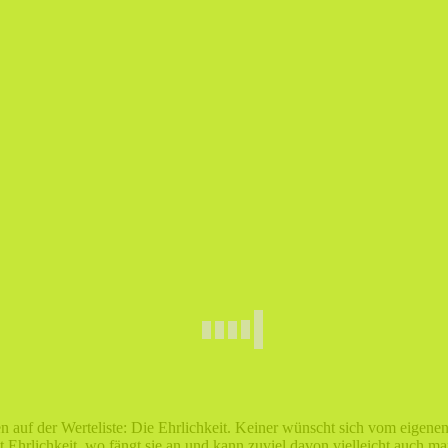
auf der Werteliste: Die Ehrlichkeit. Keiner wünscht sich vom eigenen 
Ehrlichkeit, wo fängt sie an und kann zuviel davon vielleicht auch 