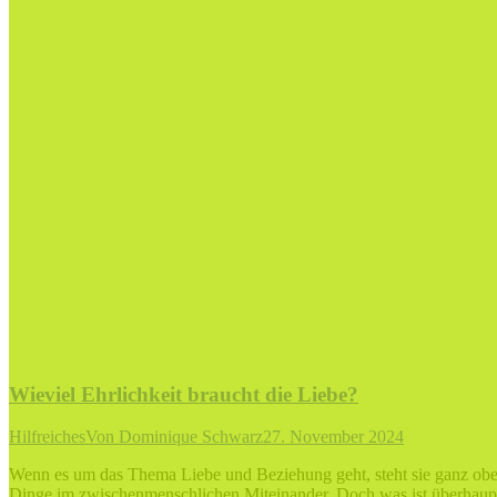
Wieviel Ehrlichkeit braucht die Liebe?
Hilfreiches
Von
Dominique Schwarz
27. November 2024
Wenn es um das Thema Liebe und Beziehung geht, steht sie ganz oben 
Dinge im zwischenmenschlichen Miteinander. Doch was ist überhaupt 