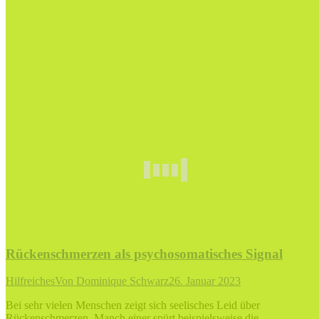
Rückenschmerzen als psychosomatisches Signal
Hilfreiches
Von
Dominique Schwarz
26. Januar 2023
Bei sehr vielen Menschen zeigt sich seelisches Leid über
Rückenschmerzen. Manch einer spürt beispielsweise die