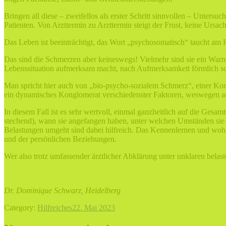
Bringen all diese – zweifellos als erster Schritt sinnvollen – Unter
Patienten. Von Arzttermin zu Arzttermin steigt der Frust, keine Ursa
Das Leben ist beeinträchtigt, das Wort „psychosomatisch“ taucht am H
Das sind die Schmerzen aber keineswegs! Vielmehr sind sie ein Warns
Lebenssituation aufmerksam macht, nach Aufmerksamkeit förmlich sc
Man spricht hier auch von „bio-psycho-sozialem Schmerz“, einer Komb
ein dynamisches Konglomerat verschiedenster Faktoren, weswegen auc
In diesem Fall ist es sehr wertvoll, einmal ganzheitlich auf die Gesa
stechend), wann sie angefangen haben, unter welchen Umständen sie s
Belastungen umgeht sind dabei hilfreich. Das Kennenlernen und woh
und der persönlichen Beziehungen.
Wer also trotz umfassender ärztlicher Abklärung unter unklaren belas
Dr. Dominique Schwarz, Heidelberg
Category:
Hilfreiches
22. Mai 2023