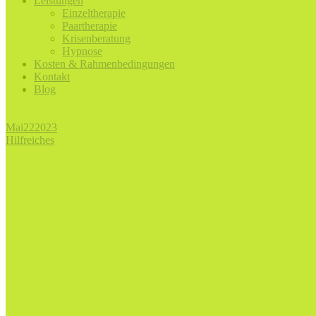
Leistungen
Einzeltherapie
Paartherapie
Krisenberatung
Hypnose
Kosten & Rahmenbedingungen
Kontakt
Blog
Mai
22
2023
Hilfreiches