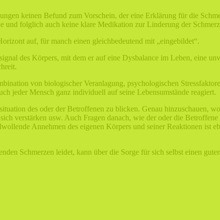
suchungen keinen Befund zum Vorschein, der eine Erklärung für die Schm
che und folglich auch keine klare Medikation zur Linderung der Schmer
orizont auf, für manch einen gleichbedeutend mit „eingebildet“.
ignal des Körpers, mit dem er auf eine Dysbalance im Leben, eine unve
hreit.
ination von biologischer Veranlagung, psychologischen Stressfaktoren
h jeder Mensch ganz individuell auf seine Lebensumstände reagiert.
mtsituation des oder der Betroffenen zu blicken. Genau hinzuschauen, w
ich verstärken usw. Auch Fragen danach, wie der oder die Betroffene 
lwollende Annehmen des eigenen Körpers und seiner Reaktionen ist e
tenden Schmerzen leidet, kann über die Sorge für sich selbst einen gut