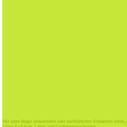
Wer unter länger andauernden oder unerklärlichen Schmerzen leidet, su
folgen Fachärzte, Labor- und Geräteuntersuchungen.