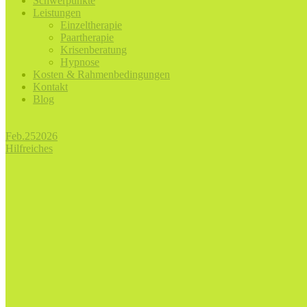
Schwerpunkte
Leistungen
Einzeltherapie
Paartherapie
Krisenberatung
Hypnose
Kosten & Rahmenbedingungen
Kontakt
Blog
Feb.
25
2026
Hilfreiches