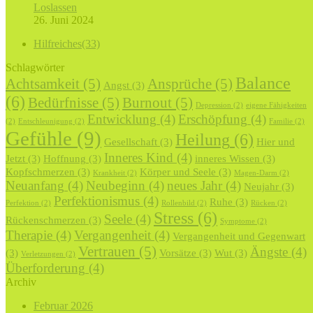
Loslassen
26. Juni 2024
Hilfreiches
(33)
Schlagwörter
Balance
Achtsamkeit
(5)
Ansprüche
(5)
Angst
(3)
(6)
Bedürfnisse
(5)
Burnout
(5)
Depression
(2)
eigene Fähigkeiten
Entwicklung
(4)
Erschöpfung
(4)
(2)
Entschleunigung
(2)
Familie
(2)
Gefühle
(9)
Heilung
(6)
Gesellschaft
(3)
Hier und
Inneres Kind
(4)
Jetzt
(3)
Hoffnung
(3)
inneres Wissen
(3)
Kopfschmerzen
(3)
Körper und Seele
(3)
Krankheit
(2)
Magen-Darm
(2)
Neuanfang
(4)
Neubeginn
(4)
neues Jahr
(4)
Neujahr
(3)
Perfektionismus
(4)
Ruhe
(3)
Perfektion
(2)
Rollenbild
(2)
Rücken
(2)
Stress
(6)
Seele
(4)
Rückenschmerzen
(3)
Symptome
(2)
Therapie
(4)
Vergangenheit
(4)
Vergangenheit und Gegenwart
Vertrauen
(5)
Ängste
(4)
(3)
Vorsätze
(3)
Wut
(3)
Verletzungen
(2)
Überforderung
(4)
Archiv
Februar 2026